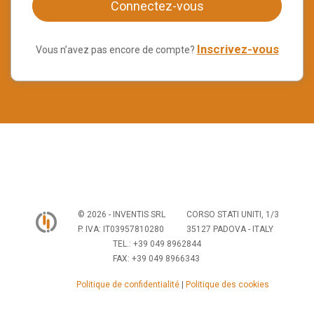
Connectez-vous
Inscrivez-vous
Vous n’avez pas encore de compte?
© 2026 - INVENTIS SRL
CORSO STATI UNITI, 1/3
P. IVA: IT03957810280
35127 PADOVA - ITALY
TEL.: +39 049 8962844
FAX: +39 049 8966343
Politique de confidentialité
|
Politique des cookies