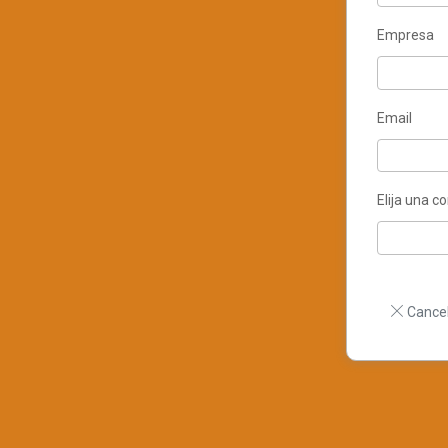
Empresa
Email
Elija una c
Cancel