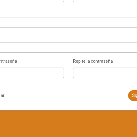
ontraseña
Repite la contraseña
ar
Si